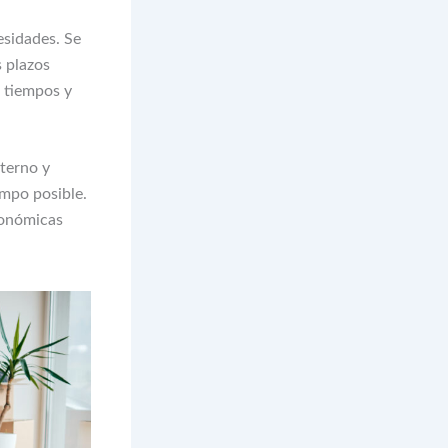
esidades. Se
s plazos
s tiempos y
nterno y
empo posible.
conómicas