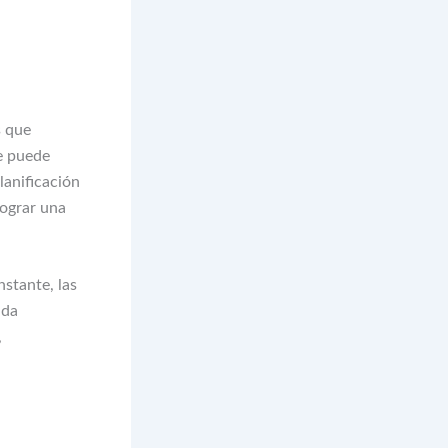
s que
e puede
lanificación
lograr una
stante, las
ada
,