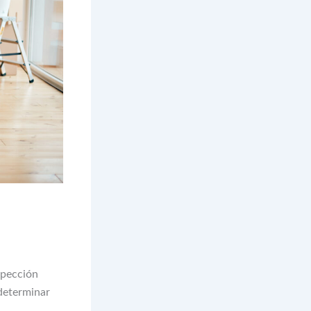
spección
 determinar