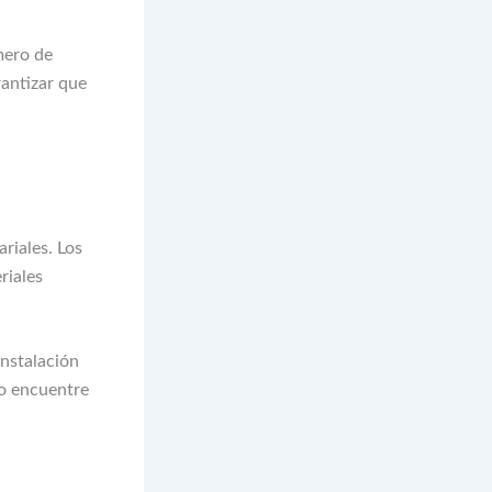
mero de
rantizar que
riales. Los
riales
instalación
do encuentre