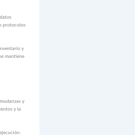
 datos
o protocolos
nventario y
 se mantiene
 mudanzas y
entos y la
ejecución.