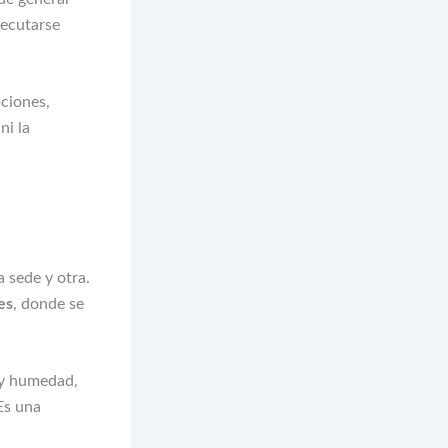
jecutarse
pciones,
ni la
 sede y otra.
es
, donde se
 y humedad,
Es una