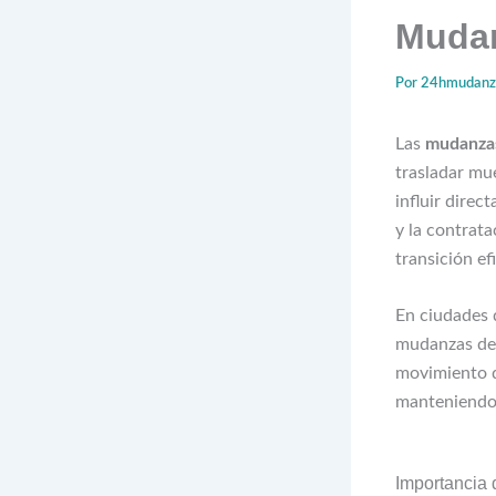
Mudan
Por
24hmudan
Las
mudanzas
trasladar mu
influir direc
y la contrat
transición ef
En ciudades 
mudanzas de 
movimiento d
manteniendo 
Importancia 