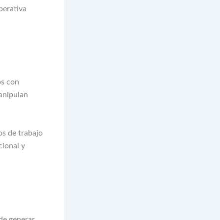
perativa
os con
manipulan
os de trabajo
cional y
ede generar