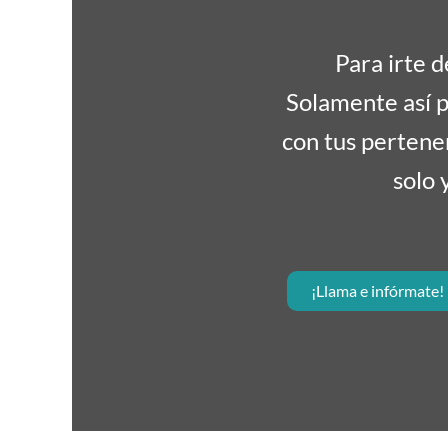
Para irte 
Solamente así po
con tus pertenen
solo 
¡Llama e infórmate!