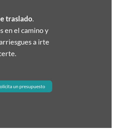
e traslado
.
os en el camino y
arriesgues a irte
certe.
olicita un presupuesto