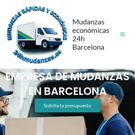
Ir
al
contenido
Mudanzas
económicas
24h
Barcelona
EMPRESA DE MUDANZAS
EN BARCELONA
Solicita tu presupuesto