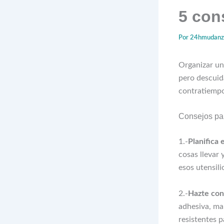
5 con
Por
24hmudan
Organizar u
pero descuid
contratiempo
Consejos pa
1.-
Planifica 
cosas llevar
esos utensili
2.-
Hazte con
adhesiva, mar
resistentes p