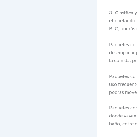
3.-
Clasifica 
etiquetando l
B, C, podrás 
Paquetes co
desempacar pr
la comida, pr
Paquetes co
uso frecuent
podrás mover
Paquetes co
donde vayan 
baño, entre o