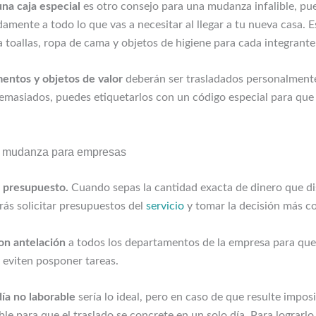
una caja especial
es otro consejo para una mudanza infalible, pu
amente a todo lo que vas a necesitar al llegar a tu nueva casa. 
toallas, ropa de cama y objetos de higiene para cada integrante 
entos y objetos de valor
deberán ser trasladados personalmente
emasiados, puedes etiquetarlos con un código especial para que
 mudanza para empresas
 presupuesto.
Cuando sepas la cantidad exacta de dinero que di
ás solicitar presupuestos del
servicio
y tomar la decisión más c
on antelación
a todos los departamentos de la empresa para qu
 eviten posponer tareas.
día no laborable
sería lo ideal, pero en caso de que resulte impos
ble para que el traslado se concrete en un solo día. Para lograrlo