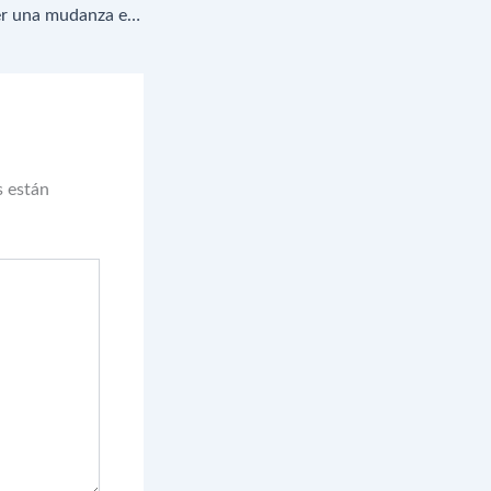
Permisos para hacer una mudanza en Barcelona ¿Qué se necesita?
s están