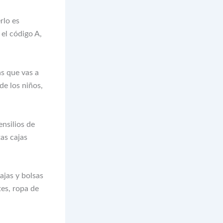
rlo es
 el código A,
as que vas a
de los niños,
ensilios de
as cajas
cajas y bolsas
tes, ropa de