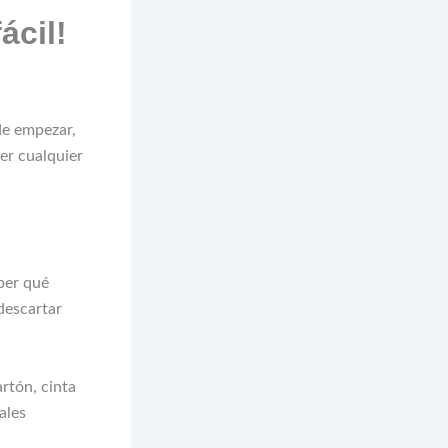
ácil!
de empezar,
er cualquier
aber qué
descartar
artón, cinta
ales