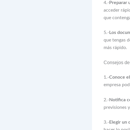
4.-
Preparar 
acceder rápid
que contenga 
5.-
Los docum
que tengas d
más rápido.
Consejos de
1.-
Conoce el
empresa podr
2.-
Notifica c
previsiones y
3.-
Elegir un 
hacer lo posi