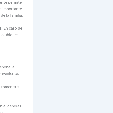
es te permite
Es importante
de la familia.
. En caso de
 lo ubiques
spone la
onveniente.
e tomen sus
ible, deberás
 es