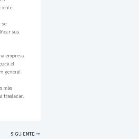
uiente.
l se
ficar sus
 una empresa
ozca el
en general.
ás más
 trasladar.
SIGUIENTE