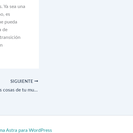
. Ya sea una
o, es
ue pueda
a de
transición
én
SIGUIENTE
¿Cómo organizar las cosas de tu mudanza en un trastero?
ma Astra para WordPress