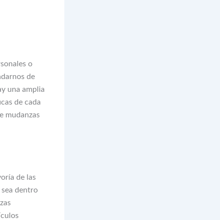
rsonales o
adarnos de
ay una amplia
icas de cada
 de mudanzas
oría de las
 sea dentro
nzas
ículos