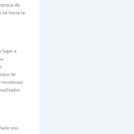
mpresa de
ial hasta la
 lugar a
a,
as
iempo de
de mudanzas
onalizados
añade una