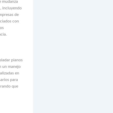
 de mudanza
s, incluyendo
empresas de
ociados con
ios
cia.
sladar pianos
en un manejo
alizadas en
arios para
gurando que