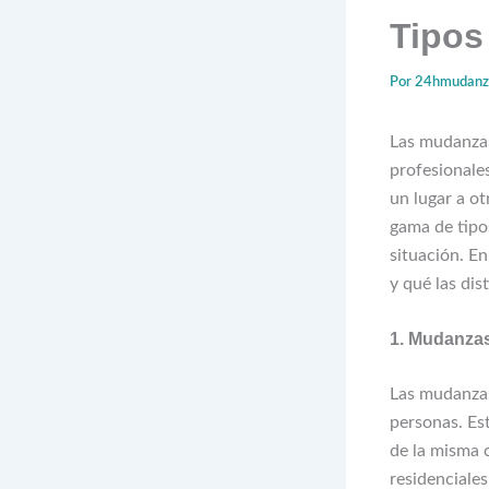
Tipos
Por
24hmudan
Las mudanzas
profesionale
un lugar a o
gama de tipo
situación. E
y qué las dis
1. Mudanzas
Las mudanzas
personas. Est
de la misma 
residenciale