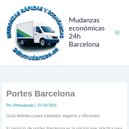
Ir
al
contenido
Mudanzas
económicas
24h
Barcelona
Portes Barcelona
Por
24hmudanzas
/
25/10/2025
Guía definitiva para traslados seguros y eficientes
El servicio de portes Barcelona es la opción más práctica para